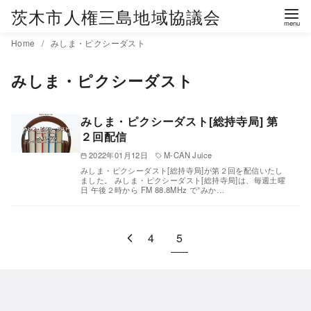
茨木市人権三島地域協議会
コ
Home
みしま・ピクシーダスト
ン
みしま・ピクシーダスト
テ
ン
ツ
みしま・ピクシーダスト[総持寺局] 第
へ
２回配信
移
2022年01月12日
M-CAN Juice
動
みしま・ピクシーダスト[総持寺局]が第２回を配信いたし
ました。 みしま・ピクシーダスト[総持寺局]は、毎週土曜
日 午後２時から FM 88.8MHz で”みか…
4
5