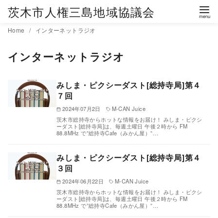
茨木市人権三島地域協議会
コ
Home
インターネットラジオ
ン
インターネットラジオ
テ
ン
ツ
みしま・ピクシーダスト[総持寺局]第４
へ
７回
移
2024年07月2日
M-CAN Juice
動
茨木市総持寺からホットな情報をお届け！ みしま・ピクシ
ーダスト[総持寺局]は、毎週土曜日 午後２時から FM
88.8MHz で”総持寺Cafe（みかん屋）”…
みしま・ピクシーダスト[総持寺局]第４
３回
2024年06月22日
M-CAN Juice
茨木市総持寺からホットな情報をお届け！ みしま・ピクシ
ーダスト[総持寺局]は、毎週土曜日 午後２時から FM
88.8MHz で”総持寺Cafe（みかん屋）”…