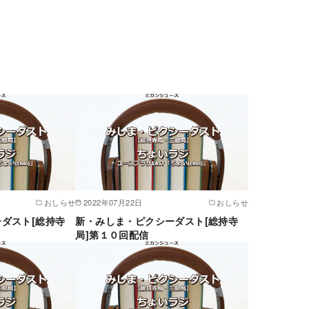
おしらせ
2022年07月22日
おしらせ
ダスト[総持寺
新・みしま・ピクシーダスト[総持寺
局]第１０回配信