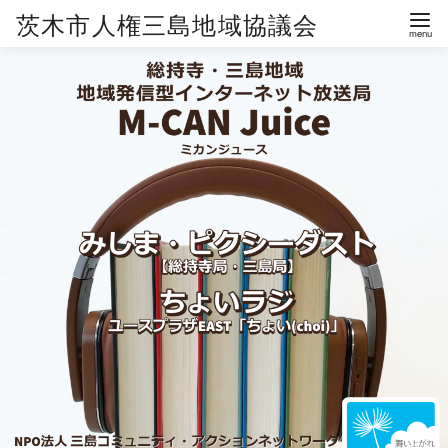
茨木市人権三島地域協議会
コ
ン
テ
ン
ツ
へ
移
動