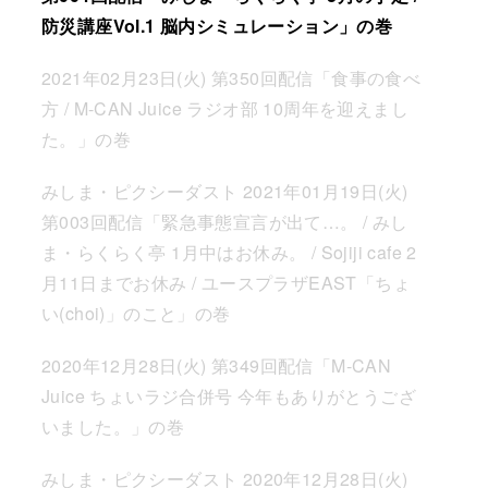
防災講座Vol.1 脳内シミュレーション」の巻
2021年02月23日(火) 第350回配信「食事の食べ
方 / M-CAN Juice ラジオ部 10周年を迎えまし
た。」の巻
みしま・ピクシーダスト 2021年01月19日(火)
第003回配信「緊急事態宣言が出て…。 / みし
ま・らくらく亭 1月中はお休み。 / Sojiji cafe 2
月11日までお休み / ユースプラザEAST「ちょ
い(choi)」のこと」の巻
2020年12月28日(火) 第349回配信「M-CAN
Juice ちょいラジ合併号 今年もありがとうござ
いました。」の巻
みしま・ピクシーダスト 2020年12月28日(火)