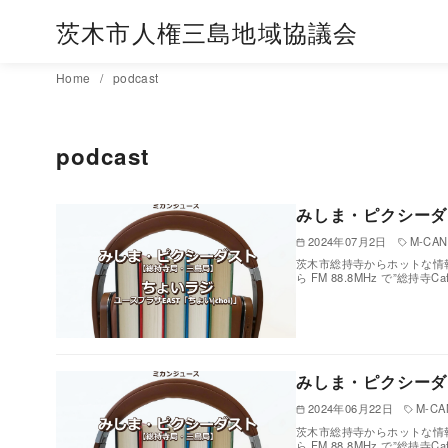
茨木市人権三島地域協議会
コ
Home
podcast
ン
テ
podcast
ン
ツ
へ
みしま・ピクシーダ
移
2024年07月2日
M-CAN 
動
茨木市総持寺からホットな情報
ら FM 88.8MHz で”総持寺
みしま・ピクシーダ
2024年06月22日
M-CAN
茨木市総持寺からホットな情報
ら FM 88.8MHz で”総持寺