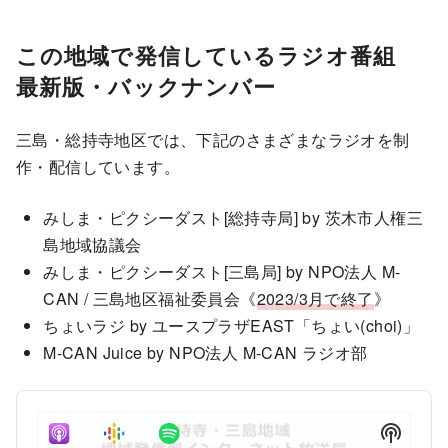
p
y
p
e
T
B
P
F
P
h
この地域で発信しているラジオ番組
a
a
o
l
i
a
s
最新版・バックナンバー
c
u
r
y
E
k
s
w
b
p
a
i
w
e
a
三島・総持寺地区では、下記のさまざまなラジオを制
c
s
a
r
作・配信しています。
k
o
r
d
R
d
a
e
みしま・ピクシーダスト[総持寺局] by 茨木市人権三
d
t
島地域協議会
e
みしま・ピクシーダスト[三島局] by NPO法人 M-
CAN / 三島地区福祉委員会《
2023/3月で終了
》
ちょいラジ by ユースプラザEAST「ちょい(choi)」
M-CAN Juice by NPO法人 M-CAN ラジオ部
A
u
S
d