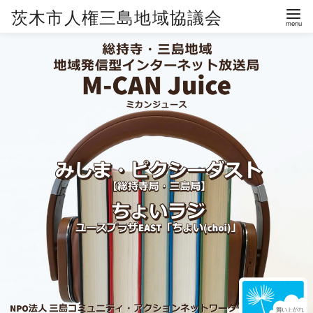
茨木市人権三島地域協議会
コ
ン
テ
ン
ツ
へ
移
動