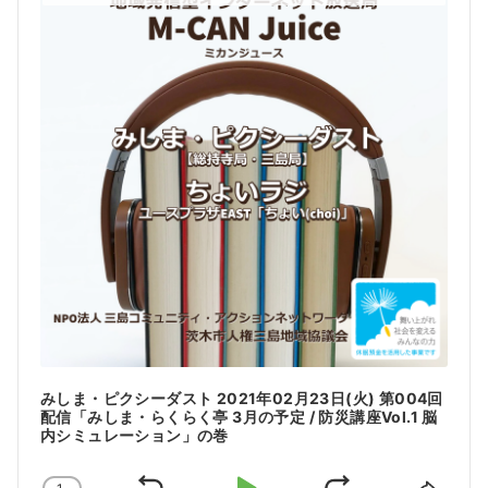
H
i
O
o
W
P
P
l
O
a
D
y
C
e
A
r
S
T
I
N
F
O
R
M
A
T
I
みしま・ピクシーダスト 2021年02月23日(火) 第004回
O
配信「みしま・らくらく亭 3月の予定 / 防災講座Vol.1 脳
内シミュレーション」の巻
N