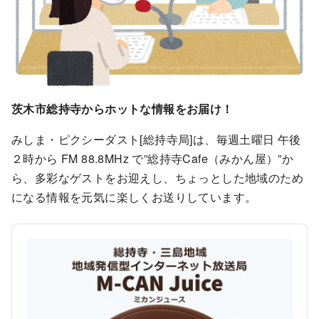
茨木市総持寺からホットな情報をお届け！
みしま・ピクシーダスト[総持寺局]は、毎週土曜日 午後
２時から FM 88.8MHz で”総持寺Cafe（みかん屋）”か
ら、多彩なゲストをお迎えし、ちょっとした地域のため
になる情報を元気に楽しくお送りしています。
A
u
d
i
o
P
l