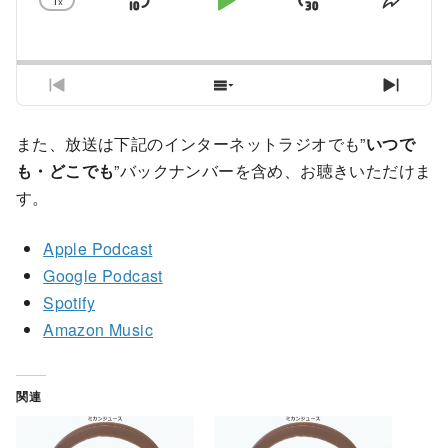
1
x
S
P
J
C
S
h
h
k
l
u
a
a
i
a
m
n
r
g
e
p
y
p
P
S
N
e
T
r
h
e
B
P
F
P
h
e
o
x
また、放送は下記のインターネットラジオでも”
いつで
a
a
o
l
i
v
w
t
a
s
も・どこでも
”バックナンバーを含め、お聴きいただけま
i
E
E
c
u
r
y
E
o
p
p
す。
k
s
w
b
p
u
i
i
a
i
w
e
a
s
s
s
Apple Podcast
c
s
E
o
o
a
r
k
o
p
d
d
Google Podcast
r
d
R
d
i
e
e
Spotify
a
e
s
s
d
t
Amazon Music
o
L
e
d
i
e
s
t
関連