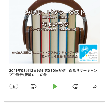
a
y
e
r
2011年08月12日(金) 第030回配信「白浜サマーキャン
プご報告(後編)。」の巻
1
x
S
P
J
C
S
h
h
k
l
u
a
a
i
a
m
n
r
g
e